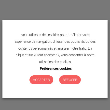
L
E
P
O
U
V
O
I
R
Nous utilisons des cookies pour améliorer votre
N
'
E
S
T
R
I
E
N
expérience de navigation, diffuser des publicités ou des
contenus personnalisés et analyser notre trafic. En
S
E
U
L
E
C
O
M
P
T
E
cliquant sur « Tout accepter », vous consentez à notre
utilisation des cookies.
L
'
I
N
F
L
U
E
N
C
E
Préférences cookies
ACCEPTER
REFUSER