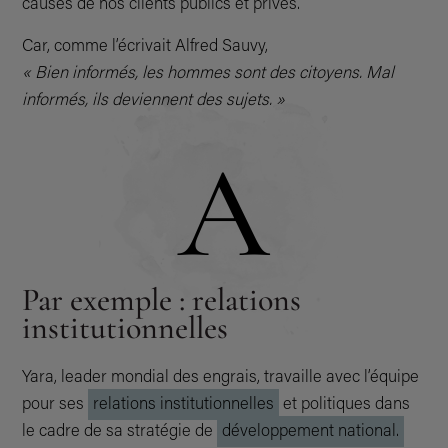
causes de nos clients publics et privés.
PARTENAIRES
Car, comme l’écrivait Alfred Sauvy,
« Bien informés, les hommes sont des citoyens. Mal
ILS ONT CHOISI L’INFLUENCE
informés, ils deviennent des sujets. »
ACTUALITÉS
A
ENTREPRISE À MISSION
Par exemple : relations
institutionnelles
Yara, leader mondial des engrais, travaille avec l’équipe
pour ses
relations institutionnelles
et politiques dans
le cadre de sa stratégie de
développement national.