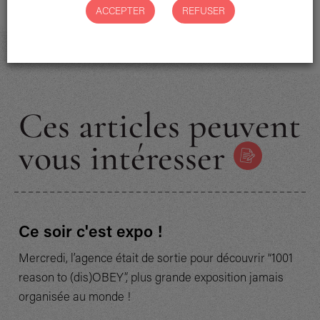
ACCEPTER
REFUSER
Ces articles peuvent
vous intéresser
Ce soir c'est expo !
Mercredi, l’agence était de sortie pour découvrir “1001
reason to (dis)OBEY”, plus grande exposition jamais
organisée au monde !