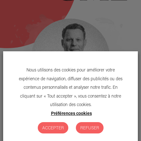
Nous utilisons des cookies pour améliorer votre
expérience de navigation, diffuser des publicités ou des
contenus personnalisés et analyser notre trafic. En
cliquant sur « Tout accepter », vous consentez à notre
utilisation des cookies.
Patrice Prat
Préférences cookies
Directeur associé - en disponibilité pendant la campagne
électorale
ACCEPTER
REFUSER