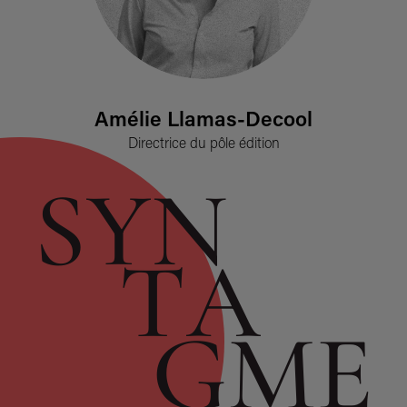
Amélie Llamas-Decool
Directrice du pôle édition
S
Y
N
T
A
G
M
E