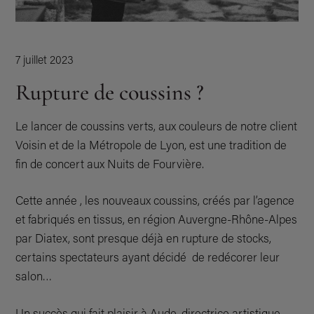
PARTENAIRES
ILS ONT CHOISI L’INFLUENCE
7 juillet 2023
ACTUALITÉS
Rupture de coussins ?
ENTREPRISE À MISSION
Le lancer de coussins verts, aux couleurs de notre client
Voisin et de la Métropole de Lyon, est une tradition de
fin de concert aux Nuits de Fourvière.
Cette année , les nouveaux coussins, créés par l’agence
et fabriqués en tissus, en région Auvergne-Rhône-Alpes
par Diatex, sont presque déjà en rupture de stocks,
certains spectateurs ayant décidé de redécorer leur
salon…
Un succès qui fait plaisir à Aude, directrice artistique