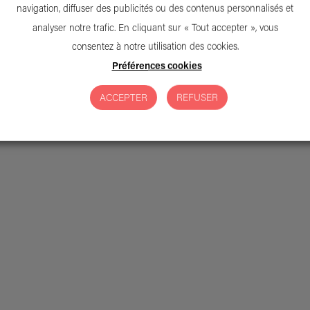
navigation, diffuser des publicités ou des contenus personnalisés et
arbone, labellisation AFNOR, enquête auprès des pa
analyser notre trafic. En cliquant sur « Tout accepter », vous
. Notre rapport annuel est téléchargeable
ici
.
consentez à notre utilisation des cookies.
Préférences cookies
ACCEPTER
REFUSER