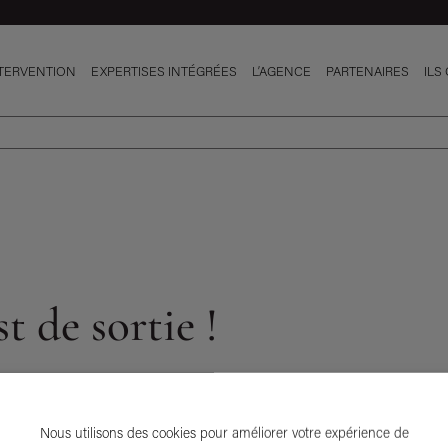
Une équipe engagée
Agence engagée
NTERVENTION
EXPERTISES INTÉGRÉES
L’AGENCE
PARTENAIRES
ILS
t de sortie !
que année son rapport annuel qui trace un bilan de
Nous utilisons des cookies pour améliorer votre expérience de